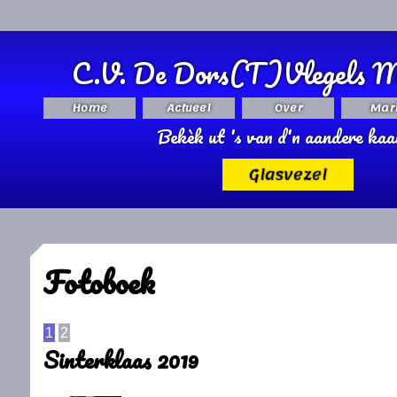
C.V. De Dors(T)Vlegels M
Home
Actueel
Over
Mar
Bekèk ut 's van d'n aandere kaa
Glasvezel
Fotoboek
1
2
Sinterklaas 2019