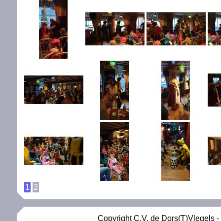
1
2
Copyright C.V. de Dors(T)Vlegels -