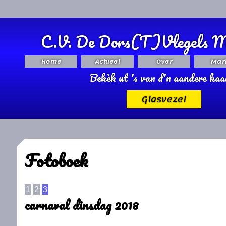
C.V. De Dors(T)Vlegels M
Home
Actueel
Over
Mar
Bekèk ut 's van d'n aandere kaa
Glasvezel
Fotoboek
1
2
3
carnaval dinsdag 2018