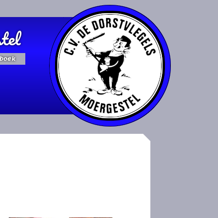
tel
boek