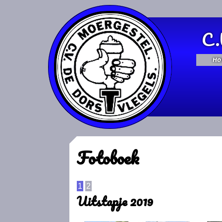
C.
Ho
Fotoboek
1
2
Uitstapje 2019