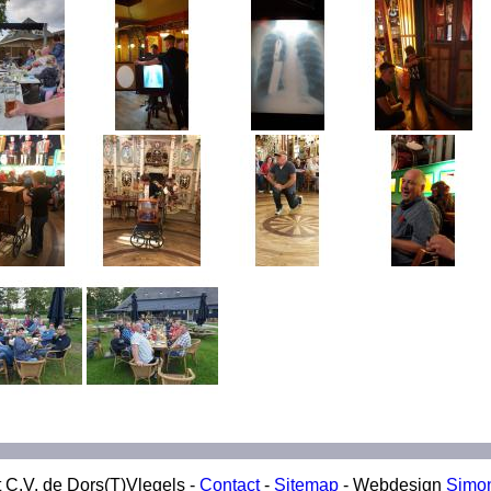
 C.V. de Dors(T)Vlegels -
Contact
-
Sitemap
- Webdesign
Simo