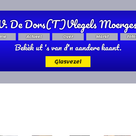
V. De Dors(T)Vlegels Moerges
me
Actueel
Over
Markt
Foto
Bekèk ut 's van d'n aandere kaant.
Glasvezel