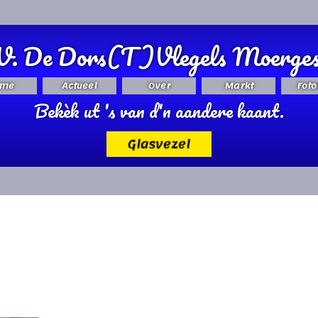
V. De Dors(T)Vlegels Moerges
me
Actueel
Over
Markt
Foto
Bekèk ut 's van d'n aandere kaant.
Glasvezel