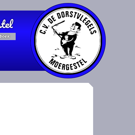
tel
boek