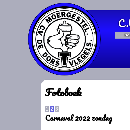
C.
Ho
Fotoboek
1
2
3
Carnaval 2022 zondag