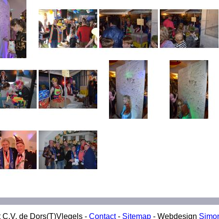
 C.V. de Dors(T)Vlegels -
Contact
-
Sitemap
- Webdesign
Simo